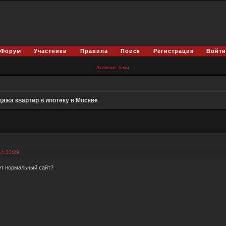
Форум
Участники
Правила
Поиск
Регистрация
Войт
Активные темы
ажа квартир в ипотеку в Москве
14:30:29
ет нормальный сайт?