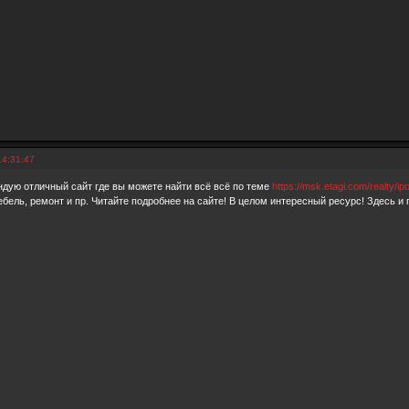
14:31:47
дую отличный сайт где вы можете найти всё всё по теме
https://msk.etagi.com/realty/ip
бель, ремонт и пр. Читайте подробнее на сайте! В целом интересный ресурс! Здесь 