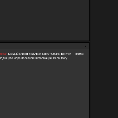
2
oteka/
. Каждый клиент получает карту «Этажи Бонус» — скидки
и подыщите море полезной информации! Всем могу