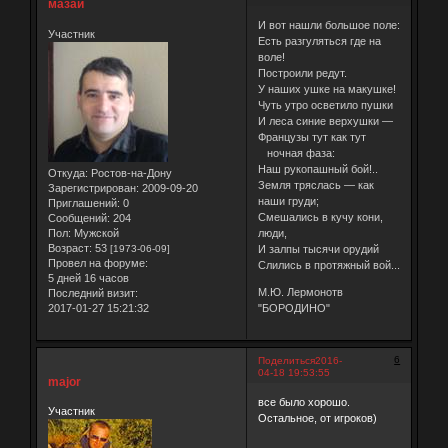
мазай
И вот нашли большое поле:
Участник
Есть разгуляться где на
воле!
Построили редут.
У наших ушке на макушке!
Чуть утро осветило пушки
И леса синие верхушки —
Французы тут как тут
ночная фаза:
Наш рукопашный бой!..
Откуда:
Ростов-на-Дону
Земля тряслась — как
Зарегистрирован
: 2009-09-20
наши груди;
Приглашений:
0
Смешались в кучу кони,
Сообщений:
204
Пол:
Мужской
люди,
Возраст:
53
[1973-06-09]
И залпы тысячи орудий
Провел на форуме:
Слились в протяжный вой...
5 дней 16 часов
М.Ю. Лермонотв
Последний визит:
2017-01-27 15:21:32
"БОРОДИНО"
6
Поделиться
2016-
04-18 19:53:55
major
все было хорошо.
Участник
Остальное, от игроков)