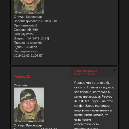
Откуда:
Краснодар
Зарегистрирован
: 2010-03-10
Приглашений:
0
Сообщений:
669
Пол:
Мужской
Возраст:
54
[1971-12-13]
Провел на форуме:
9 дней 13 часов
Последний визит:
2019-11-03 21:06:57
2
Поделиться
2016-
04-17 15:48:46
TimerLAN
Первое что хотелось бы
Участник
сказать. Группы в соцсетях
это хорошо, но только в
качестве зеркала. Ресурс
АСК ЮФО - здесь, на этой
конфе. Здесь мы сидим
под своими позывными и
названиями команд, то
есть несем
ответственность
Откуда:
Краснодар
персональную и