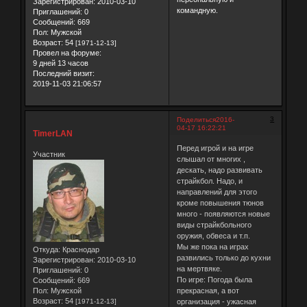
Зарегистрирован
: 2010-03-10
командную.
Приглашений:
0
Сообщений:
669
Пол:
Мужской
Возраст:
54
[1971-12-13]
Провел на форуме:
9 дней 13 часов
Последний визит:
2019-11-03 21:06:57
3
Поделиться
2016-
04-17 16:22:21
TimerLAN
Перед игрой и на игре
Участник
слышал от многих ,
дескать, надо развивать
страйкбол. Надо, и
направлений для этого
кроме повышения тюнов
много - появляются новые
виды страйкбольного
оружия, обвеса и т.п.
Мы же пока на играх
Откуда:
Краснодар
развились только до кухни
Зарегистрирован
: 2010-03-10
на мертвяке.
Приглашений:
0
По игре: Погода была
Сообщений:
669
Пол:
Мужской
прекрасная, а вот
Возраст:
54
[1971-12-13]
организация - ужасная