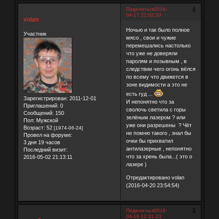
4
Поделиться
2016-
04-17 21:02:33
volan
Ночью и так было полное
Участник
мясо , свои и чужие
перемешались настолько
что уже не доверяли
паролям и позывным , в
следствии чего огонь вёлся
по всему что движется в
зоне видимости а это не
есть гуд ...
Зарегистрирован
: 2011-12-01
И непонятно что за
Приглашений:
0
сволочь светила с горы
Сообщений:
150
зелёным лазером ? или
Пол:
Мужской
уже они разрешены ? Чёт
Возраст:
52
[1974-06-24]
не помню такого , знал бы
Провел на форуме:
очки бы прихватил
3 дня 19 часов
антилазерные , непонятно
Последний визит:
что за хрень была...( это о
2016-05-02 21:13:11
лазере )
Отредактировано volan
(2016-04-20 23:54:54)
5
Поделиться
2016-
04-18 12:31:23