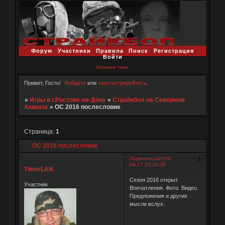
Форум
Участники
Правила
Поиск
Регистрация
Войти
Активные темы
Привет, Гость!
Войдите
или
зарегистрируйтесь
.
»
Игры в г.Ростове-на-Дону
»
Страйкбол на Северном
Кавказе
»
ОС 2016 послесловие
Страница:
1
ОС 2016 послесловие
1
Поделиться
2016-
04-17 15:16:38
TimerLAN
Сезон 2016 открыт.
Участник
Впечатления. Фото. Видео.
Предложения и другие
мысли вслух.