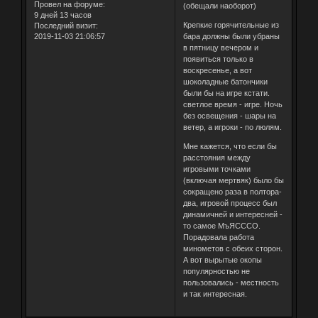
Провел на форуме:
(обещали наоборот)
9 дней 13 часов
Крепкие горячительные из
Последний визит:
2019-11-03 21:06:57
бара должны были убраны
в пятницу вечером и
появиться только в
воскресенье, а вот
шоколадные батончики
были бы на игре кстати.
светлое время - игре. Ночь
без освещения - шары на
ветер, а игроки - по люлям.
Мне кажется, что если бы
расстояния между
игровыми точками
(включая мертвяк) было бы
сокращено раза в полтора-
два, игровой процесс был
динамичней и интересней -
то самое МъЯСССО.
Порадовала работа
минометов с обеих сторон.
А вот вырытые окопы
популярностью не
пользовались - местность
и так интересная.