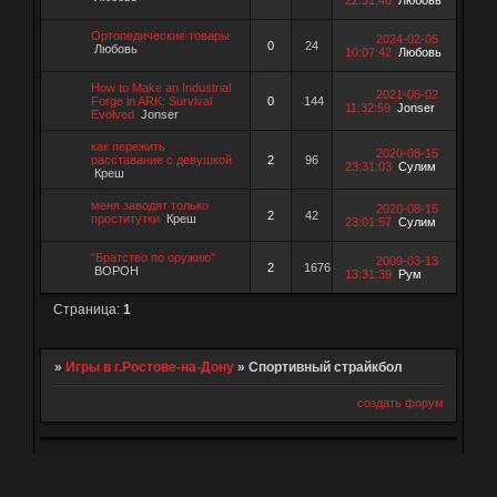
Ортопедические товары
2024-02-05
0
24
Любовь
10:07:42
Любовь
How to Make an Industrial
2021-06-02
Forge in ARK: Survival
0
144
11:32:59
Jonser
Evolved
Jonser
как пережить
2020-08-15
расставание с девушкой
2
96
23:31:03
Сулим
Креш
меня заводят только
2020-08-15
2
42
проститутки
Креш
23:01:57
Сулим
"Братство по оружию"
2009-03-13
2
1676
ВОРОН
13:31:39
Рум
Страница:
1
»
Игры в г.Ростове-на-Дону
»
Спортивный страйкбол
создать форум