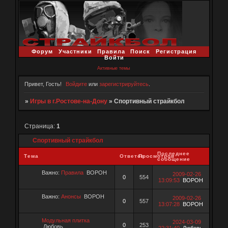
Форум
Участники
Правила
Поиск
Регистрация
Войти
Активные темы
Привет, Гость!
Войдите
или
зарегистрируйтесь
.
»
Игры в г.Ростове-на-Дону
»
Спортивный страйкбол
Страница:
1
Спортивный страйкбол
Последнее
Тема
Ответов
Просмотров
сообщение
Важно:
Правила
ВОРОН
2009-02-26
0
554
13:09:53
ВОРОН
Важно:
Анонсы
ВОРОН
2009-02-26
0
557
13:07:28
ВОРОН
Модульная плитка
2024-03-09
0
253
Любовь
22:31:40
Любовь