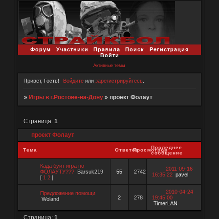
Форум
Участники
Правила
Поиск
Регистрация
Войти
Активные темы
Привет, Гость!
Войдите
или
зарегистрируйтесь
.
»
Игры в г.Ростове-на-Дону
»
проект Фолаут
Страница:
1
проект Фолаут
Последнее
Тема
Ответов
Просмотров
сообщение
Када буит игра по
2011-09-16
ФОЛАУТУ???
Barsuk219
55
2742
16:35:22
pavel
[
1
2
]
2010-04-24
Предложение помощи
2
278
19:45:00
Woland
TimerLAN
Страница:
1